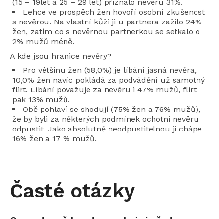
(15 – 19let a 25 – 29 let) přiznalo nevěru 31%.
Lehce ve prospěch žen hovoří osobní zkušenost
s nevěrou. Na vlastní kůži ji u partnera zažilo 24%
žen, zatím co s nevěrnou partnerkou se setkalo o
2% mužů méně.
A kde jsou hranice nevěry?
Pro většinu žen (58,0%) je líbání jasná nevěra,
10,0% žen navíc pokládá za podvádění už samotný
flirt. Líbání považuje za nevěru i 47% mužů, flirt
pak 13% mužů.
Obě pohlaví se shodují (75% žen a 76% mužů),
že by byli za některých podmínek ochotni nevěru
odpustit. Jako absolutně neodpustitelnou ji chápe
16% žen a 17 % mužů.
Časté otázky