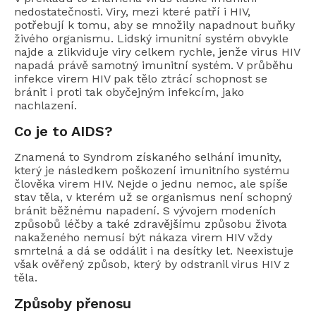
nedostatečnosti. Viry, mezi které patří i HIV,
potřebují k tomu, aby se množily napadnout buňky
živého organismu. Lidský imunitní systém obvykle
najde a zlikviduje viry celkem rychle, jenže virus HIV
napadá právě samotný imunitní systém. V průběhu
infekce virem HIV pak tělo ztrácí schopnost se
bránit i proti tak obyčejným infekcím, jako
nachlazení.
Co je to AIDS?
Znamená to Syndrom získaného selhání imunity,
který je následkem poškození imunitního systému
člověka virem HIV. Nejde o jednu nemoc, ale spíše
stav těla, v kterém už se organismus není schopný
bránit běžnému napadení. S vývojem modeních
způsobů léčby a také zdravějšímu způsobu života
nakaženého nemusí být nákaza virem HIV vždy
smrtelná a dá se oddálit i na desítky let. Neexistuje
však ověřený způsob, který by odstranil virus HIV z
těla.
Způsoby přenosu