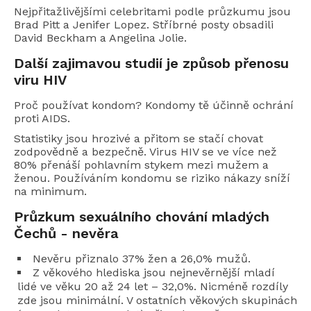
Nejpřitažlivějšími celebritami podle průzkumu jsou
Brad Pitt a Jenifer Lopez. Stříbrné posty obsadili
David Beckham a Angelina Jolie.
Další zajimavou studií je způsob přenosu
viru HIV
Proč používat kondom? Kondomy tě účinně ochrání
proti AIDS.
Statistiky jsou hrozivé a přitom se stačí chovat
zodpovědně a bezpečně. Virus HIV se ve více než
80% přenáší pohlavním stykem mezi mužem a
ženou. Používáním kondomu se riziko nákazy sníží
na minimum.
Průzkum sexuálního chování mladých
Čechů - nevěra
Nevěru přiznalo 37% žen a 26,0% mužů.
Z věkového hlediska jsou nejnevěrnější mladí
lidé ve věku 20 až 24 let – 32,0%. Nicméně rozdíly
zde jsou minimální. V ostatních věkových skupinách