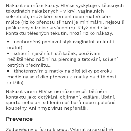
Nakazit se může každý. HIV se vyskytuje v tělesných
tekutinách nakažených - v krvi, vaginálních
sekretech, mužském semeni nebo mateřském
mléce (riziko přenosu slinami je minimální, nejsou li
poškozeny sliznice krvácením). Když dojde ke
kontaktu tělesných tekutin, hrozí riziko nákazy.
nechráněný pohlavní styk (vaginální, anální i
orální)
sdílení injekčních stříkaček, používání
nečištěného náčiní na piercing a tetování, sdílení
ostrých předmětů...
těhotenstvím z matky na dítě (díky pokroku
medicíny se riziko přenosu z matky na dítě dost
snížilo)
Nakazit virem HIV se nemůžeme při běžném
kontaktu jako dotýkání, objímání, kašlání, líbání,
sportu nebo ani sdílením příborů nebo společné
koupelny. Ani hmyz virus nepřenáší.
Prevence
Zodpovědný přístup k sexu. Vybírat si sexuálně