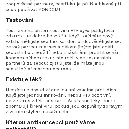
zodpovědné partnery, nestřídat je příliš a hlavně při
sexu používat KONDOM!
Testování
Test krve na přítomnost viru HIV bývá poskytován
zdarma. Je dobré ho zvážit, když: začínáte nový
vztah; měli jste sex bez kondomu; dozvěděli jste se,
že váš partner měl sex s někým jiným; jste obětí
sexuálního zneužití nebo znásilnění; protrhl se vám
kondom během sexu; jste měli více sexuálních
partnerů za sebou; zjistili jste, že máte jinou
sexuálně přenosnou chorobu...
Existuje lék?
Neexistuje dosud žádný lék ani vakcína proti Aids.
Když jste jednou infikováni, neboli HIV pozitivní,
nelze virus z těla odstranit. Současné léky jenom
zpomalují šíření viru, pokud jsou doplněny zdravým
životním stylem nakaženého.
Kterou antikoncepci používáme