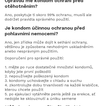
Opravdu mě kondom ochrání před
otěhotněním?
Ano, poskytuje ti skoro 99% ochranu, musíš ale
dodržet pravidla správného použití.
Je kondom účinnou ochranou před
pohlavními nemocemi?
Ano, jen zřídka může dojít k selhání ochrany,
většinou je způsobena nevhodným uskladněním
anebo nesprávným použitím.
Doporučení pro správné použití:
1. mějte po ruce dostatečné množství kondomů,
kdyby jste první poškodili
2. nepoužívejte poškozený kondom
3. kondomy uchovávejte v chladu a suchu
4. zkontrolujte dobu trvanlivosti na každé krabičce,
kterou chcete použít
5. po ejakulaci vytáhněte penis ještě za erekce, ať
nedojde ke sklouznutí a úniku semene