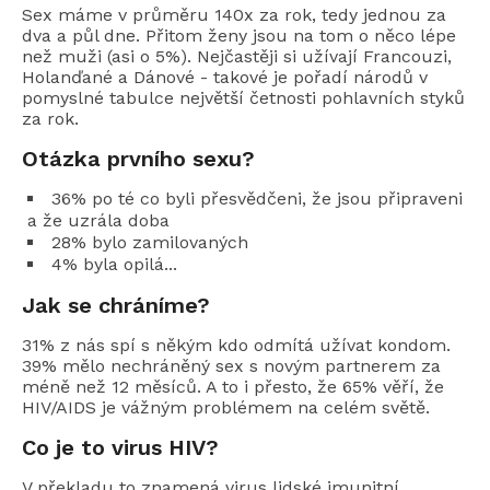
Sex máme v průměru 140x za rok, tedy jednou za
dva a půl dne. Přitom ženy jsou na tom o něco lépe
než muži (asi o 5%). Nejčastěji si užívají Francouzi,
Holanďané a Dánové - takové je pořadí národů v
pomyslné tabulce největší četnosti pohlavních styků
za rok.
Otázka prvního sexu?
36% po té co byli přesvědčeni, že jsou připraveni
a že uzrála doba
28% bylo zamilovaných
4% byla opilá...
Jak se chráníme?
31% z nás spí s někým kdo odmítá užívat kondom.
39% mělo nechráněný sex s novým partnerem za
méně než 12 měsíců. A to i přesto, že 65% věří, že
HIV/AIDS je vážným problémem na celém světě.
Co je to virus HIV?
V překladu to znamená virus lidské imunitní