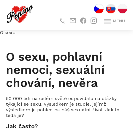
CZ
SK
PL
MENU
.
.
O sexu
O sexu, pohlavní
nemoci, sexuální
chování, nevěra
50 000 lidí na celém světě odpovídalo na otázky
týkající se sexu. Výsledkem je studie, jejímž
výsledkem je pohled na náš sexuální život. Jak to
teda je?
Jak často?