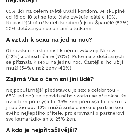
nejčastěji?
65% lidí na celém světě uvádí kondom. Ve skupině
od 16 do 18 let se toto číslo zvyšuje ještě o 10%.
Nejčastějšími uživateli kondomů jsou Španělé (82%)
22% dotázaných se chrání pilulkami.
A vztah k sexu na jednu noc?
Obrovskou náklonnost k němu vykazují Norové
(72%) a Jihoafričané (70%). Polovina z dotázaných
se přiznala k sexu na jednu noc. Častěji si ho užijí
muži (54%), než ženy (42%).
Zajímá Vás o čem sní jiní lidé?
Nejpopulárnější představou je sex s celebritou -
65% jedinců ze zpovídaného vzorku se přiznává, že
už o tom přemýšlelo. 35% žen přemýšlelo o sexu s
jinou ženou. 42% mužů snilo o sexu s partnerkou
svého nejlepšího přítele, pro srovnání o partnerovi
své kamarádky snilo 25% žen.
A kdo je nejpřitažlivější?