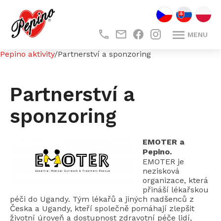
CZ
SK
PL
MENU
.
.
Pepino aktivity
/
Partnerství a sponzoring
Partnerství a
sponzoring
EMOTER a
Pepino.
EMOTER je
nezisková
organizace, která
přináší lékařskou
péči do Ugandy. Tým lékařů a jiných nadšenců z
Česka a Ugandy, kteří společně pomáhají zlepšit
životní úroveň a dostupnost zdravotní péče lidí,