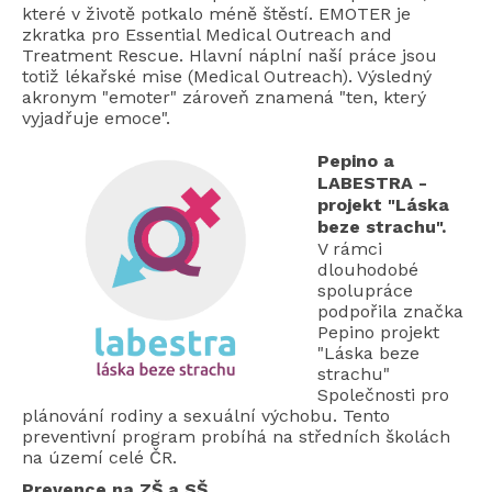
které v životě potkalo méně štěstí. EMOTER je
zkratka pro Essential Medical Outreach and
Treatment Rescue. Hlavní náplní naší práce jsou
totiž lékařské mise (Medical Outreach). Výsledný
akronym "emoter" zároveň znamená "ten, který
vyjadřuje emoce".
Pepino a
LABESTRA -
projekt "Láska
beze strachu".
V rámci
dlouhodobé
spolupráce
podpořila značka
Pepino projekt
"Láska beze
strachu"
Společnosti pro
plánování rodiny a sexuální výchobu. Tento
preventivní program probíhá na středních školách
na území celé ČR.
Prevence na ZŠ a SŠ