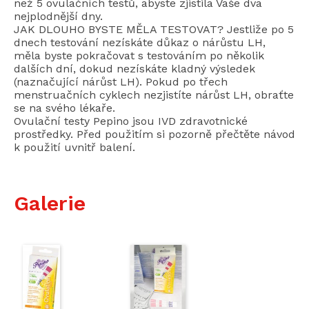
než 5 ovulačních testů, abyste zjistila Vaše dva
nejplodnější dny.
JAK DLOUHO BYSTE MĚLA TESTOVAT? Jestliže po 5
dnech testování nezískáte důkaz o nárůstu LH,
měla byste pokračovat s testováním po několik
dalších dní, dokud nezískáte kladný výsledek
(naznačující nárůst LH). Pokud po třech
menstruačních cyklech nezjistíte nárůst LH, obraťte
se na svého lékaře.
Ovulační testy Pepino jsou IVD zdravotnické
prostředky. Před použitím si pozorně přečtěte návod
k použití uvnitř balení.
Galerie