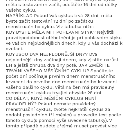
měla s testováním začít, odečtěte 16 dní od délky
Vašeho cyklu.
NAPŘÍKLAD Pokud Váš cyklus trvá 28 dní, měla
byste začít testování 12 dní po začátku
menstruačního cyklu. Viz tabulka níže:
KDY BYSTE MĚLA MÍT POHLAVNÍ STYK? Největší
pravděpodobnost otěhotnění je při pohlavním styku
ve vašich nejplodnějších dnech, kdy u Vás dochází k
ovulaci.
KDY JSOU DVA NEJPLODNĚJŠÍ DNY? Dva
nejplodnější dny začínají dnem, kdy zjistíte nárůst
LH a ještě zhruba dva dny poté. JAK ZMĚŘÍTE
TRVÁNÍ VAŠEHO MĚSÍČNÍHO CYKLU? Spočítejte
počet dní počínaje prvním dnem menstruačního
krvácení do prvního dne menstruačního krvácení
vašeho dalšího cyklu. Většina žen má pravidelný
menstruační cyklus trvající obvykle 28 dní.
CO DĚLAT, KDYŽ MĚSÍČNÍ CYKLUS NENÍ
PRAVIDELNÝ? Pokud nemáte pravidelný
menstruační cyklus, zvolte nejkratší cyklus za
období posledních tří měsíců a proveďte test podle
tohoto cyklu(s pomocí výše uvedené tabulky). V
tomto případě budete zřejmě muset provést více