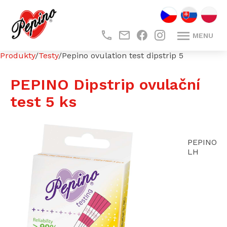
CZ
SK
PL
MENU
.
.
Produkty
/
Testy
/
Pepino ovulation test dipstrip 5
PEPINO Dipstrip ovulační
test 5 ks
PEPINO
LH