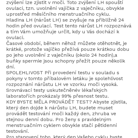
zvýšení lze zjistit v moči. Toto zvýšení LH spouští
ovulaci, tzn. uvolnění vajíčka z vaječníku, obvykle
uprostřed měsíčního menstruačního cyklu.
Hladina LH (nárůst LH) se zvyšuje na přibližně 24
hodin před ovulací. Test tento nárůst LH rozpoznává
a tím Vám umožňuje určit, kdy u Vás dochází k
ovulaci.
Časové období, během něhož můžete otěhotnět, je
krátké, protože vajíčko přežívá pouze krátkou dobu
po jeho uvolnění z vaječníku (okolo 24 hodin),a
buňky spermie jsou schopny přežít pouze několik
dní.
SPOLEHLIVOST Při provedení testu v souladu s
pokyny v tomto příbalovém letáku je spolehlivost
rozpoznání nárůstu LH ve vzorku moči vysoká.
Srovnávací testy uskutečněnév lékařských
laboratořích prokázaly 99% přesnost testu.
KDY BYSTE MĚLA PROVÁDĚT TEST? Abyste zjistila,
který den dojde k nárůstu LH, budete muset
provádět testování moči každý den, zhruba ve
stejnou denní dobu. Pro ženy s pravidelným
menstruačním cyklem obvykle stačí pětidenní
testování.
Pro stanovení toho, který den Vašeho cyklu byste